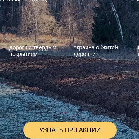
дороги с твердым
окраина обжитой
покрытием
деревни
УЗНАТЬ ПРО АКЦИИ