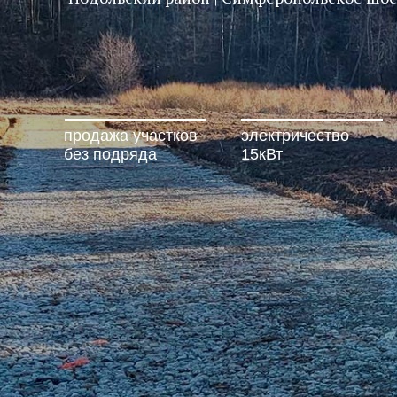
продажа участков
электричество
без подряда
15кВт